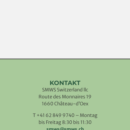
KONTAKT
SMWS Switzerland llc
Route des Monnaires 19
1660 Château-d’Oex
T +41 62 849 9740 – Montag
bis Freitag 8:30 bis 11:30
smws@smws.ch