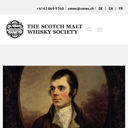
Zum
+41 62 849 9740
|
smws@smws.ch
|
DE
EN
FR
Inhalt
springen