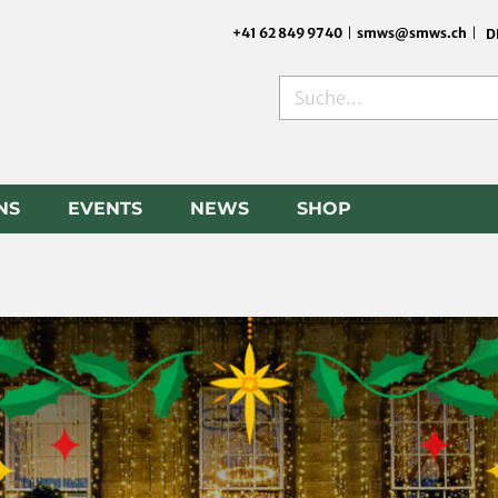
+41 62 849 9740
|
smws@smws.ch
|
D
Suche
NS
EVENTS
NEWS
SHOP