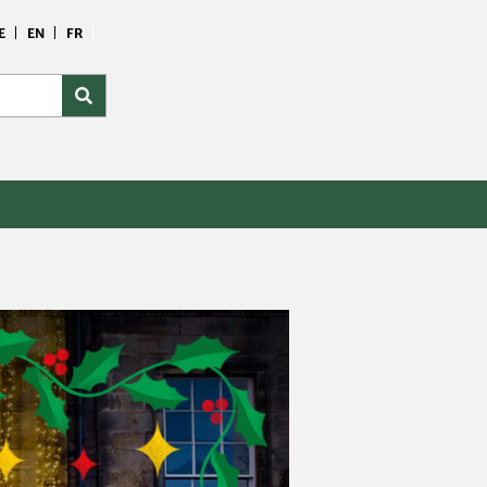
E
EN
FR