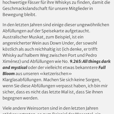
hochwertige Fässer für ihre Whiskys zu finden, damit die
Geschmackslandschaft für unsere Mitglieder in
Bewegung bleibt.
In den letzten Jahren sind einige dieser ungewöhnlichen
Abfüllungen auf der Speisekarte aufgetaucht.
Australischer Muskat, zum Beispiel, ist ein
angereicherter Wein aus Down Under, der sowohl
köstlich als auch reichhaltig ist (ich denke, er trifft
Whisky auf halbem Weg zwischen Port und Pedro
Ximénez) und Abfüllungen wie No.
9.265: All things dark
and mystical
oder der vielleicht etwas bekanntere
Full
Bloom
aus unseren «ketzerischen»
Klarglasabfüllungen. Machen Sie sich keine Sorgen,
wenn Sie diese Abfüllungen verpasst haben, ich bin mir
sicher, dass es nicht das letzte Mal ist, dass Sie ihnen
begegnen werden.
Viele andere Weinsorten sind in den letzten Jahren