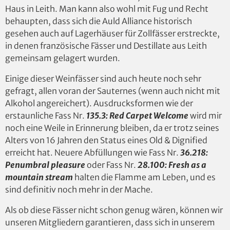
Haus in Leith. Man kann also wohl mit Fug und Recht
behaupten, dass sich die Auld Alliance historisch
gesehen auch auf Lagerhäuser für Zollfässer erstreckte,
in denen französische Fässer und Destillate aus Leith
gemeinsam gelagert wurden.
Einige dieser Weinfässer sind auch heute noch sehr
gefragt, allen voran der Sauternes (wenn auch nicht mit
Alkohol angereichert). Ausdrucksformen wie der
erstaunliche Fass Nr.
135.3: Red Carpet Welcome
wird mir
noch eine Weile in Erinnerung bleiben, da er trotz seines
Alters von 16 Jahren den Status eines Old & Dignified
erreicht hat. Neuere Abfüllungen wie Fass Nr.
36.218:
Penumbral pleasure
oder Fass Nr.
28.100: Fresh as a
mountain stream
halten die Flamme am Leben, und es
sind definitiv noch mehr in der Mache.
Als ob diese Fässer nicht schon genug wären, können wir
unseren Mitgliedern garantieren, dass sich in unserem