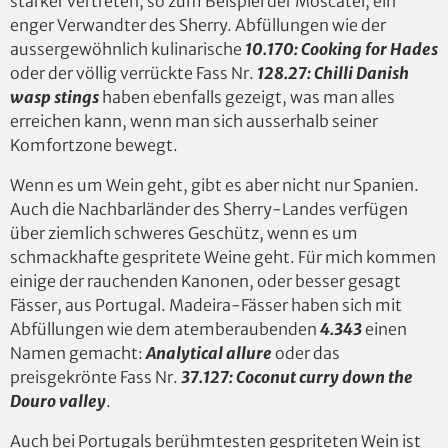
stärker vertreten, so zum Beispiel der Moscatel, ein
enger Verwandter des Sherry. Abfüllungen wie der
aussergewöhnlich kulinarische
10.170: Cooking for Hades
oder der völlig verrückte Fass Nr.
128.27: Chilli Danish
wasp stings
haben ebenfalls gezeigt, was man alles
erreichen kann, wenn man sich ausserhalb seiner
Komfortzone bewegt.
Wenn es um Wein geht, gibt es aber nicht nur Spanien.
Auch die Nachbarländer des Sherry-Landes verfügen
über ziemlich schweres Geschütz, wenn es um
schmackhafte gespritete Weine geht. Für mich kommen
einige der rauchenden Kanonen, oder besser gesagt
Fässer, aus Portugal. Madeira-Fässer haben sich mit
Abfüllungen wie dem atemberaubenden
4.343
einen
Namen gemacht:
Analytical allure
oder das
preisgekrönte Fass Nr.
37.127:
Coconut curry down the
Douro valley
.
Auch bei Portugals berühmtesten gespriteten Wein ist