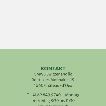
KONTAKT
SMWS Switzerland llc
Route des Monnaires 19
1660 Château-d’Oex
T +41 62 849 9740 – Montag
bis Freitag 8:30 bis 11:30