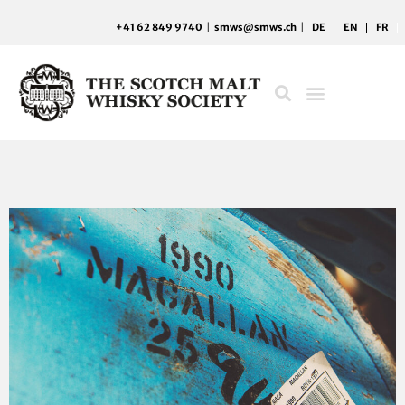
Zum
+41 62 849 9740
|
smws@smws.ch
|
DE
EN
FR
Inhalt
springen