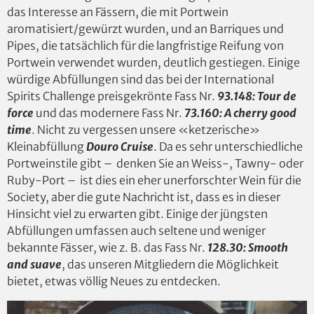
das Interesse an Fässern, die mit Portwein
aromatisiert/gewürzt wurden, und an Barriques und
Pipes, die tatsächlich für die langfristige Reifung von
Portwein verwendet wurden, deutlich gestiegen. Einige
würdige Abfüllungen sind das bei der International
Spirits Challenge preisgekrönte Fass Nr.
93.148: Tour de
force
und das modernere Fass Nr.
73.160:
A cherry good
time
. Nicht zu vergessen unsere «ketzerische»
Kleinabfüllung
Douro Cruise
. Da es sehr unterschiedliche
Portweinstile gibt – denken Sie an Weiss-, Tawny- oder
Ruby-Port – ist dies ein eher unerforschter Wein für die
Society, aber die gute Nachricht ist, dass es in dieser
Hinsicht viel zu erwarten gibt. Einige der jüngsten
Abfüllungen umfassen auch seltene und weniger
bekannte Fässer, wie z. B. das Fass Nr.
128.30:
Smooth
and suave
, das unseren Mitgliedern die Möglichkeit
bietet, etwas völlig Neues zu entdecken.