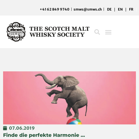
Zum
+41 62 849 9740
|
smws@smws.ch
|
DE
EN
FR
Inhalt
springen
07.06.2019
Finde die perfekte Harmonie …