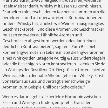
Franz Scheurer, SMWS Mitglied in Australien, wiederum
ist ein Meister darin, Whisky mit Essen zu kombinieren.
Er arbeitet mit verschiedenen Köchen zusammen um die
perfekten – und oft unerwarteten – Kombinationen zu
finden. „Whisky hat, ähnlich wie Wein, ein ausgeprägtes
Geschmacksprofil, und diese Aromen und Geschmäcker
müssen entweder auf ähnliche Aromen und
Geschmäcker abgestimmt werden oder dann einen
deutlichen Kontrast bieten“, sagt er. „Zum Beispiel
können Ingwernoten in Lebensmittel die Ingweraromen
eines Whiskys der Kategorie würzig & süss widerspiegeln
oder die fleischigen Noten kontrastieren – denken Sie da
an Whiskys der Destillerie 76. Der grösste Unterschied zu
Wein ist jedoch der hohe Alkoholgehalt im Whisky. Er ist
von Natur aus süss und verträgt eher schwierige
Aromen, zum Beispiel Chili oder Schokolade.“
Wenn es darum geht, die perfekte Harmonie zwischen
Essen und Whisky zu finden, empfiehlt Franz den