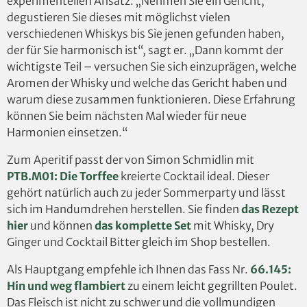
experimentellen Ansatz. „Nehmen Sie ein Gericht,
degustieren Sie dieses mit möglichst vielen
verschiedenen Whiskys bis Sie jenen gefunden haben,
der für Sie harmonisch ist“, sagt er. „Dann kommt der
wichtigste Teil – versuchen Sie sich einzuprägen, welche
Aromen der Whisky und welche das Gericht haben und
warum diese zusammen funktionieren. Diese Erfahrung
können Sie beim nächsten Mal wieder für neue
Harmonien einsetzen.“
Zum Aperitif passt der von Simon Schmidlin mit
PTB.M01: Die Torffee
kreierte Cocktail ideal. Dieser
gehört natürlich auch zu jeder Sommerparty und lässt
sich im Handumdrehen herstellen. Sie finden
das Rezept
hier
und können
das komplette Set
mit Whisky, Dry
Ginger und Cocktail Bitter gleich im Shop bestellen.
Als Hauptgang empfehle ich Ihnen das Fass Nr.
66.145:
Hin und weg flambiert
zu einem leicht gegrillten Poulet.
Das Fleisch ist nicht zu schwer und die vollmundigen