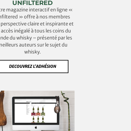
UNFILTERED
re magazine interactif en ligne «
filtered » offre à nos membres
perspective claire et inspirante et
 accès inégalé à tous les coins du
de du whisky – présenté par les
eilleurs auteurs sur le sujet du
whisky.
DECOUVREZ L'ADHÉSION