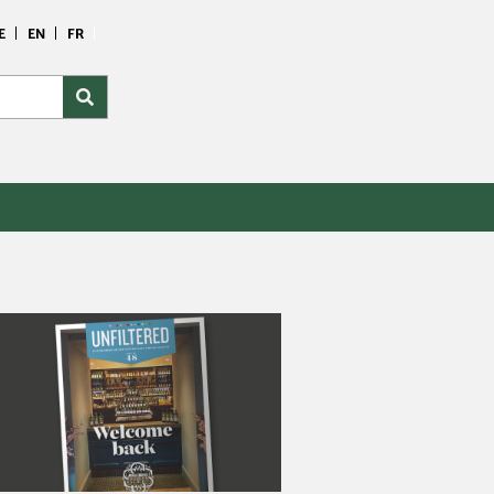
E
EN
FR