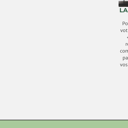
LA
Po
vot
r
com
pa
vos