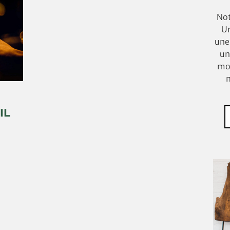
Not
Un
une 
un
mon
m
IL