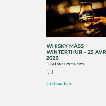
Whisky
Mäss
Winterthur
–
25
Avril
2026
WHISKY MÄSS
WINTERTHUR – 25 AVR
2026
14 avril 2026
/
Events
,
News
[…]
Lire la suite »