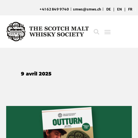
Aller
+41 62 849 9740
|
smws@smws.ch
|
DE
EN
FR
au
contenu
9 avril 2025
Whisky
with
the
wow