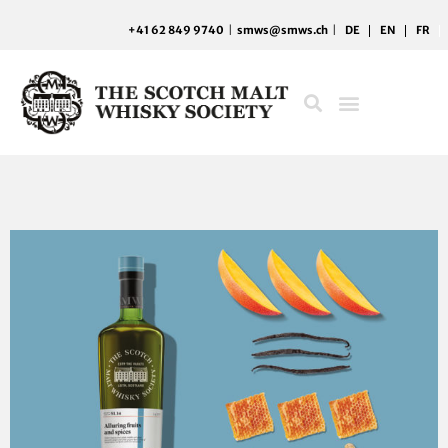
Aller
+41 62 849 9740
|
smws@smws.ch
|
DE
EN
FR
au
contenu