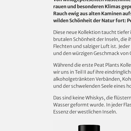
rauen und besonderen Klimas geprä
Rauch ewig aus alten Kaminen aufst
wilden Schönheit der Natur fort: Pe
Diese neue Kollektion taucht tiefe
brutalen Schönheit der Inseln, die 
Flechten und salziger Luft ist. Je
und den würzigen Geschmack von G
Während die erste Peat Plants Koll
wir uns in Teil II auf ihre eindri
alkoholgetränkten Verbänden, Kohl
und der schwelenden Seele eines h
Das sind keine Whiskys, die flüster
Wasser geformt wurde. In jeder Fla
Essenz der westlichen Inseln.