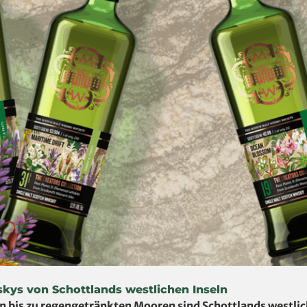
skys von Schottlands westlichen Inseln
 bis zu regengetränkten Mooren sind Schottlands westlic