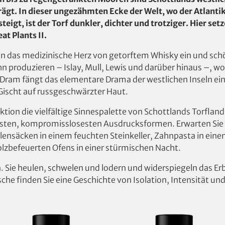
gt. In dieser ungezähmten Ecke der Welt, wo der Atlantik
eigt, ist der Torf dunkler, dichter und trotziger. Hier set
at Plants II.
r in das medizinische Herz von getorftem Whisky ein und sch
ihn produzieren – Islay, Mull, Lewis und darüber hinaus –, wo
der Dram fängt das elementare Drama der westlichen Inseln e
ischt auf russgeschwärzter Haut.
ektion die vielfältige Sinnespalette von Schottlands Torfla
nglichsten, kompromisslosesten Ausdrucksformen. Erwarten S
ensäcken in einem feuchten Steinkeller, Zahnpasta in eine
olzbefeuerten Ofens in einer stürmischen Nacht.
n. Sie heulen, schwelen und lodern und widerspiegeln das Er
sche finden Sie eine Geschichte von Isolation, Intensität u