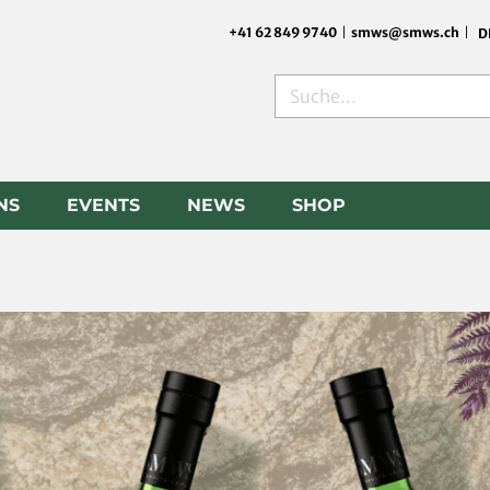
+41 62 849 9740
|
smws@smws.ch
|
D
Suche
NS
EVENTS
NEWS
SHOP