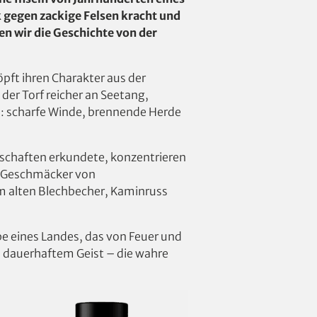
 gegen zackige Felsen kracht und
zen wir die Geschichte von der
öpft ihren Charakter aus der
 der Torf reicher an Seetang,
in: scharfe Winde, brennende Herde
ndschaften erkundete, konzentrieren
ie Geschmäcker von
m alten Blechbecher, Kaminruss
be eines Landes, das von Feuer und
nd dauerhaftem Geist – die wahre