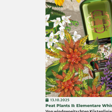
13.10.2025
Peat Plants II: Elementare Whi
Von windgepeitschten Küstenlinien