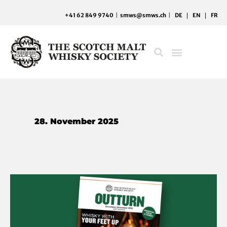
Zum
+41 62 849 9740
|
smws@smws.ch
|
DE
EN
FR
Inhalt
springen
28. November 2025
Whisky
with
Your
Feet