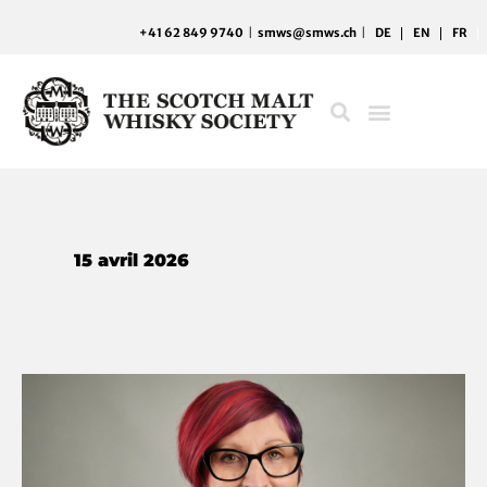
Aller
+41 62 849 9740
|
smws@smws.ch
|
DE
EN
FR
au
contenu
15 avril 2026
Share
your
Story