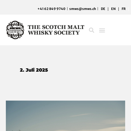
Zum
+41 62 849 9740
|
smws@smws.ch
|
DE
EN
FR
Inhalt
springen
2. Juli 2025
Unbekannte
Helden